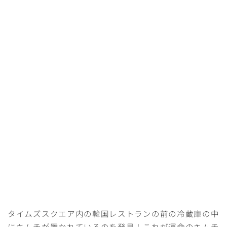
タイムズスクエア内の韓国レストランの前の冷蔵庫の中
にキムチが置かれているのを発見！これが運命のキムチ