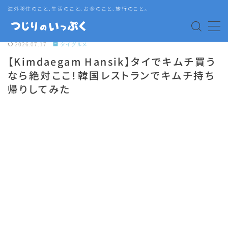
海外移住のこと、生活のこと、お金のこと、旅行のこと。
MENU
2026.07.17
タイグルメ
【Kimdaegam Hansik】タイでキムチ買う
海外赴任・帯同
なら絶対ここ！韓国レストランでキムチ持ち
帰りしてみた
タイ生活
タイグルメ
旅行
語学・資格