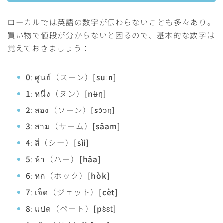
ローカルでは英語の数字が伝わらないことも多々あり。
買い物で値段が分からないと困るので、基本的な数字は
覚えておきましょう：
0
: ศูนย์（スーン）
[suːn]
1
: หนึ่ง（ヌン）
[nʉ̀ŋ]
2
: สอง（ソーン）
[sɔ̌ɔŋ]
3
: สาม（サーム）
[sǎam]
4
: สี่（シー）
[sìi]
5
: ห้า（ハー）
[hâa]
6
: หก（ホック）
[hòk]
7
: เจ็ด（ジェット）
[cèt]
8
: แปด（ペート）
[pɛ̀ɛt]