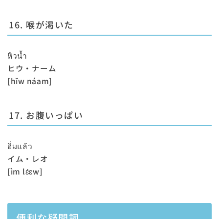
16. 喉が渇いた
หิวน้ำ
ヒウ・ナーム
[hǐw náam]
17. お腹いっぱい
อิ่มแล้ว
イム・レオ
[ìm lɛ́ɛw]
便利な疑問詞