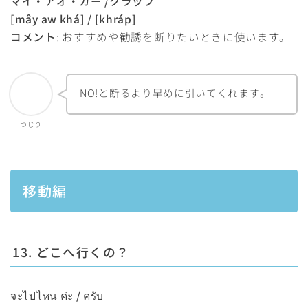
マイ・アオ・カー /クラップ
[mây aw
khá
] / [khráp]
コメント
: おすすめや勧誘を断りたいときに使います。
NO!と断るより早めに引いてくれます。
つじり
移動編
13. どこへ行くの？
จะไปไหน ค่ะ / ครับ