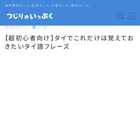
海外移住のこと、生活のこと、お金のこと、旅行のこと。
MENU
2026.07.17
タイ語
【超初心者向け】タイでこれだけは覚えてお
海外赴任・帯同
きたいタイ語フレーズ
タイ生活
タイグルメ
旅行
語学・資格