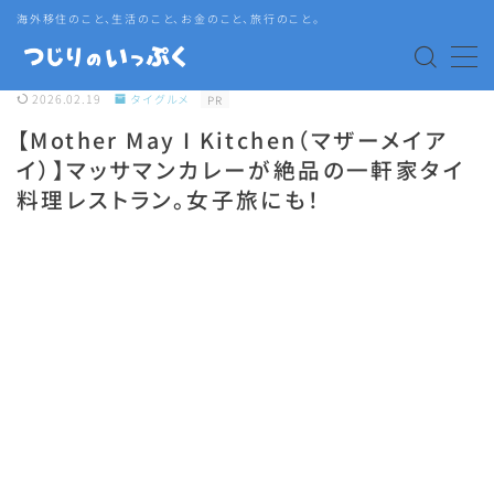
海外移住のこと、生活のこと、お金のこと、旅行のこと。
MENU
2026.02.19
タイグルメ
PR
【Mother May I Kitchen（マザーメイア
海外赴任・帯同
イ）】マッサマンカレーが絶品の一軒家タイ
料理レストラン。女子旅にも！
タイ生活
タイグルメ
旅行
語学・資格