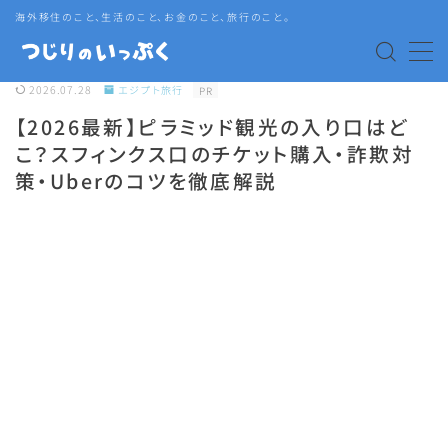
海外移住のこと、生活のこと、お金のこと、旅行のこと。
MENU
2026.07.28
エジプト旅行
PR
【2026最新】ピラミッド観光の入り口はど
海外赴任・帯同
こ？スフィンクス口のチケット購入・詐欺対
策・Uberのコツを徹底解説
タイ生活
タイグルメ
旅行
語学・資格