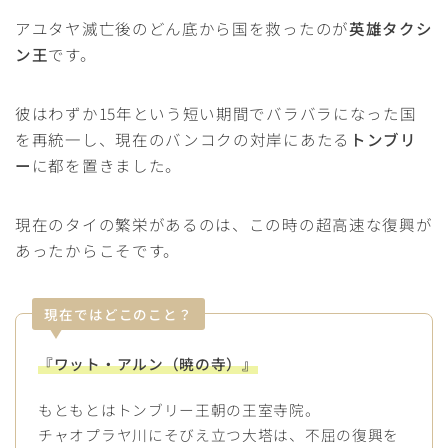
アユタヤ滅亡後のどん底から国を救ったのが
英雄タクシ
ン王
です。
彼はわずか15年という短い期間でバラバラになった国
を再統一し、現在のバンコクの対岸にあたる
トンブリ
ー
に都を置きました。
現在のタイの繁栄があるのは、この時の超高速な復興が
あったからこそです。
現在ではどこのこと？
『ワット・アルン（暁の寺）』
もともとはトンブリー王朝の王室寺院。
チャオプラヤ川にそびえ立つ大塔は、不屈の復興を