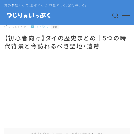
海外移住のこと、生活のこと、お金のこと、旅行のこと。
MENU
2026.02.19
タイ旅行
PR
【初心者向け】タイの歴史まとめ｜5つの時
海外赴任・帯同
代背景と今訪れるべき聖地・遺跡
タイ生活
タイグルメ
旅行
語学・資格
記事内に商品プロモーションを含む場合があります