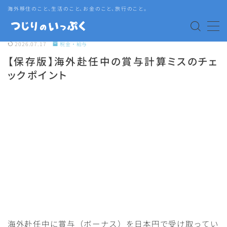
海外移住のこと、生活のこと、お金のこと、旅行のこと。
MENU
2026.07.17
税金・給与
【保存版】海外赴任中の賞与計算ミスのチェ
海外赴任・帯同
ックポイント
タイ生活
タイグルメ
旅行
語学・資格
海外赴任中に賞与（ボーナス）を日本円で受け取ってい