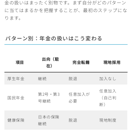
金の扱いはまったく別物です。まず自分がどのパターン
に当てはまるかを把握することが、最初のステップにな
ります。
パターン別：年金の扱いはこう変わる
出向（駐
項目
完全転籍
現地採用
在）
厚生年金
継続
脱退
加入なし
任意加入
第2号・第3
任意加入が
国民年金
（自己判
号継続
必要
断）
日本の保険
健康保険
脱退
現地制度
継続