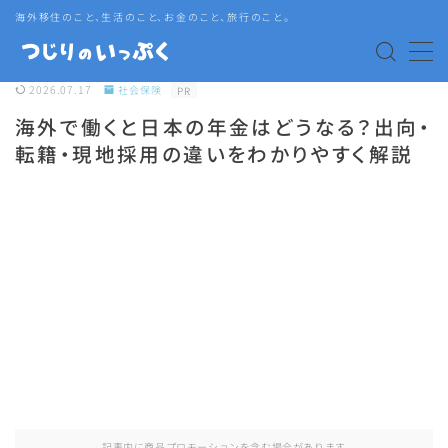
海外移住のこと、生活のこと、お金のこと、旅行のこと。
MENU
2026.07.17
社会保険
PR
海外で働くと日本の年金はどうなる？出向・
海外赴任・帯同
転籍・現地採用の違いをわかりやすく解説
タイ生活
タイグルメ
旅行
語学・資格
記事内に商品プロモーションを含む場合があります