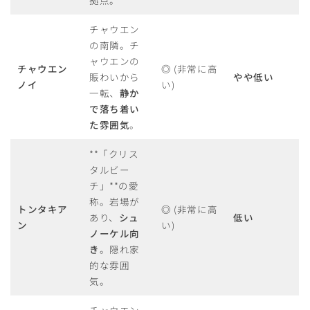
拠点。
チャウエン
の南隣。チ
ャウエンの
チャウエン
◎
(非常に高
賑わいから
やや低い
ノイ
い)
一転、
静か
で落ち着い
た雰囲気
。
**「クリス
タルビー
チ」**の愛
称。岩場が
トンタキア
◎
(非常に高
あり、
シュ
低い
ン
い)
ノーケル向
き
。隠れ家
的な雰囲
気。