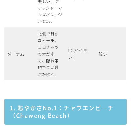
美しい
。
フ
ィッシャーマ
ンズビレッジ
が有名。
北側で
静か
なビーチ
。
ココナッツ
○
(やや高
メーナム
の木が多
低い
い)
く、
隠れ家
的
で長い砂
浜が続く。
1. 賑やかさNo.1：チャウエンビーチ
（Chaweng Beach）