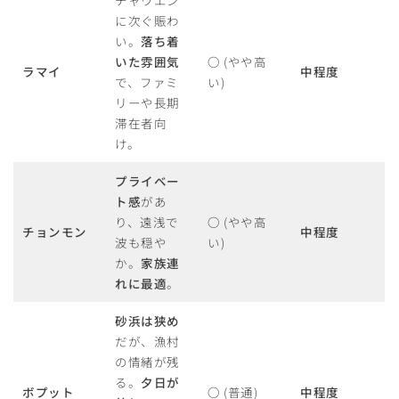
チャウエン
に次ぐ賑わ
い。
落ち着
いた雰囲気
○
(やや高
ラマイ
中程度
で、ファミ
い)
リーや長期
滞在者向
け。
プライベー
ト感
があ
り、遠浅で
○
(やや高
チョンモン
中程度
波も穏や
い)
か。
家族連
れに最適
。
砂浜は狭め
だが、漁村
の情緒が残
る。
夕日が
ボプット
○
(普通)
中程度