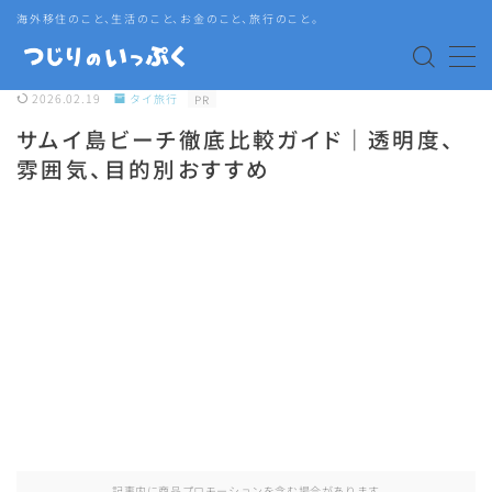
海外移住のこと、生活のこと、お金のこと、旅行のこと。
MENU
2026.02.19
タイ旅行
PR
サムイ島ビーチ徹底比較ガイド｜透明度、
海外赴任・帯同
雰囲気、目的別おすすめ
タイ生活
タイグルメ
旅行
語学・資格
記事内に商品プロモーションを含む場合があります