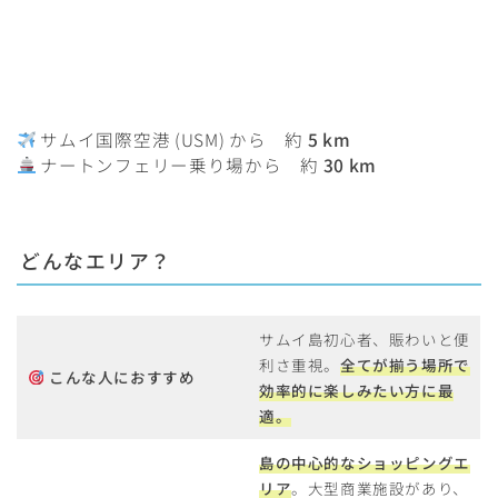
サムイ国際空港 (USM) から 約
5 km
ナートンフェリー乗り場から 約
30 km
どんなエリア？
サムイ島初心者、賑わいと便
利さ重視。
全てが揃う場所で
こんな人におすすめ
効率的に楽しみたい方に最
適。
島の中心的なショッピングエ
リア
。大型商業施設があり、