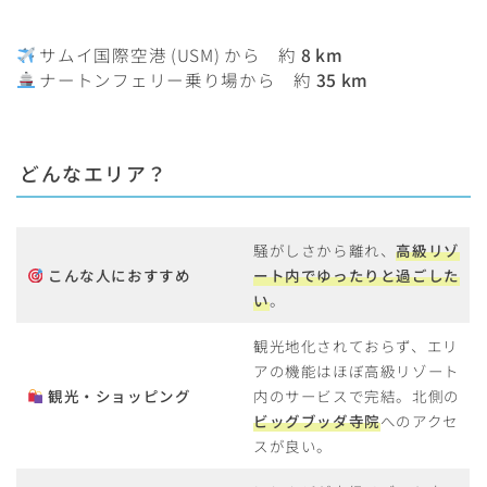
サムイ国際空港 (USM) から 約
8 km
ナートンフェリー乗り場から 約
35 km
どんなエリア？
騒がしさから離れ、
高級リゾ
こんな人におすすめ
ート内でゆったりと過ごした
い
。
観光地化されておらず、エリ
アの機能はほぼ高級リゾート
観光・ショッピング
内のサービスで完結。北側の
ビッグブッダ寺院
へのアクセ
スが良い。