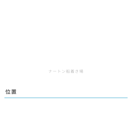
ナートン船着き場
位置
Follow Me