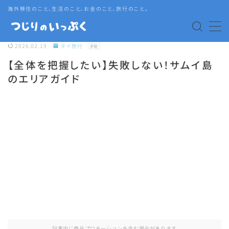
海外移住のこと、生活のこと、お金のこと、旅行のこと。
MENU
2026.02.19
タイ旅行
PR
【全体を把握したい】失敗しない！サムイ島
海外赴任・帯同
のエリアガイド
タイ生活
タイグルメ
旅行
語学・資格
記事内に商品プロモーションを含む場合があります