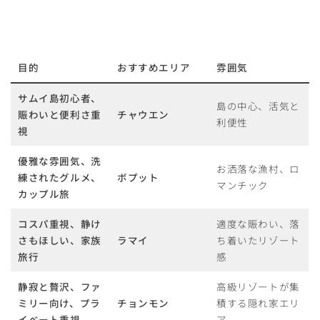
目的
おすすめエリア
雰囲気
サムイ島初心者、
島の中心、活気と
賑わいと便利さ重
チャウエン
利便性
視
優雅な雰囲気、洗
お洒落な漁村、ロ
練されたグルメ、
ボプット
マンチック
カップル旅
コスパ重視、静け
適度な賑わい、落
さもほしい、家族
ラマイ
ち着いたリゾート
旅行
感
静寂と贅沢、ファ
高級リゾートが集
ミリー向け、プラ
チョンモン
積する隠れ家エリ
イベート重視
ア