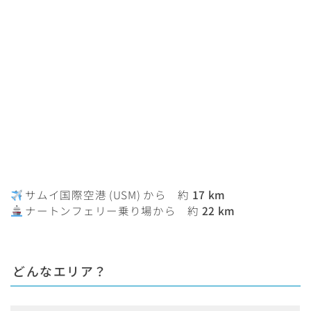
サムイ国際空港 (USM) から 約
17 km
ナートンフェリー乗り場から 約
22 km
どんなエリア？