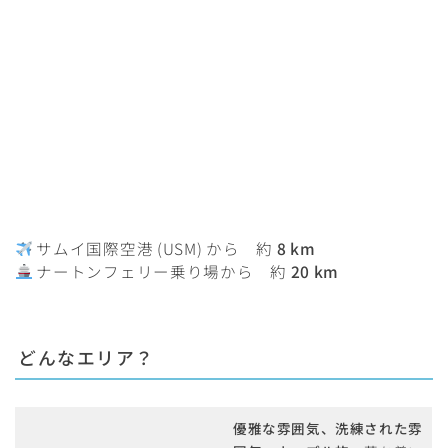
サムイ国際空港 (USM) から 約
8 km
ナートンフェリー乗り場から 約
20 km
どんなエリア？
優雅な雰囲気、洗練された雰