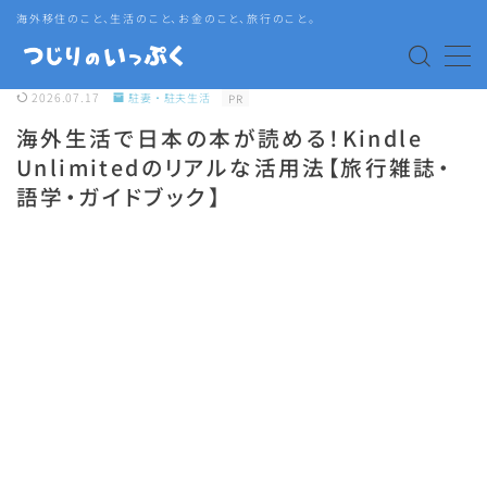
海外移住のこと、生活のこと、お金のこと、旅行のこと。
MENU
2026.07.17
駐妻・駐夫生活
PR
海外生活で日本の本が読める！Kindle
海外赴任・帯同
Unlimitedのリアルな活用法【旅行雑誌・
語学・ガイドブック】
タイ生活
タイグルメ
旅行
語学・資格