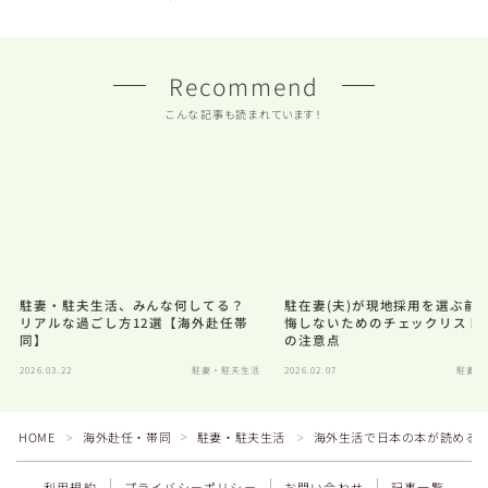
Recommend
こんな記事も読まれています！
駐妻・駐夫生活、みんな何してる？
駐在妻(夫)が現地採用を選ぶ前
リアルな過ごし方12選【海外赴任帯
悔しないためのチェックリスト
同】
の注意点
2026.03.22
駐妻・駐夫生活
2026.02.07
駐妻・
Follow Me
HOME
海外赴任・帯同
駐妻・駐夫生活
海外生活で日本の本が読める！Ki
＞
＞
＞
利用規約
プライバシーポリシー
お問い合わせ
記事一覧