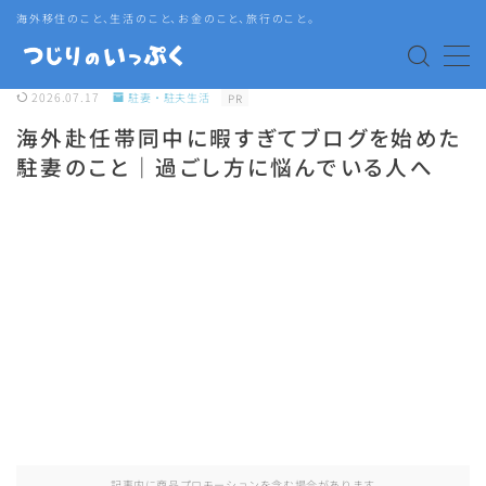
海外移住のこと、生活のこと、お金のこと、旅行のこと。
MENU
2026.07.17
駐妻・駐夫生活
PR
海外赴任帯同中に暇すぎてブログを始めた
海外赴任・帯同
駐妻のこと｜過ごし方に悩んでいる人へ
タイ生活
タイグルメ
旅行
語学・資格
記事内に商品プロモーションを含む場合があります