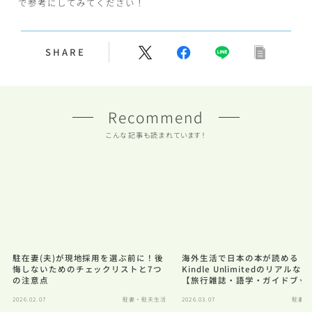
で参考にしてみてください！
SHARE
Recommend
こんな記事も読まれています！
駐在妻(夫)が現地採用を選ぶ前に！後
海外生活で日本の本が読める！
悔しないためのチェックリストと7つ
Kindle Unlimitedのリアルな
の注意点
【旅行雑誌・語学・ガイドブッ
2026.02.07
駐妻・駐夫生活
2026.03.07
駐妻・