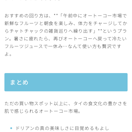
おすすめの回り方は、**「午前中にオートーコー市場で
新鮮なフルーツと朝食を楽しみ、体力をチャージしてか
らチャトチャックの雑貨巡りへ繰り出す」**というプラ
ン。暑さに疲れたら、再びオートーコーへ戻って冷たい
フルーツジュースで一休み…なんて使い方も贅沢です
よ。
まとめ
Follow Me
ただの買い物スポット以上に、タイの食文化の豊かさを
肌で感じられるオートーコー市場。
ドリアンの真の美味しさに目覚めるもよし