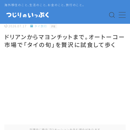
海外移住のこと、生活のこと、お金のこと、旅行のこと。
MENU
2026.07.17
タイ旅行
PR
ドリアンからマヨンチットまで。オートーコー
海外赴任・帯同
市場で「タイの旬」を贅沢に試食して歩く
タイ生活
タイグルメ
旅行
語学・資格
記事内に商品プロモーションを含む場合があります