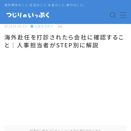
海外移住のこと、生活のこと、お金のこと、旅行のこと。
MENU
2026.08.02
出国前手続き
PR
海外赴任を打診されたら会社に確認するこ
海外赴任・帯同
と｜人事担当者がSTEP別に解説
タイ生活
タイグルメ
旅行
語学・資格
記事内に商品プロモーションを含む場合があります