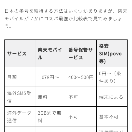
日本の番号を維持する方法はいくつかありますが、楽天
モバイルがいかにコスパ最強か比較表で見てみましょ
う。
格安
楽天モバイ
番号保管サ
サービス
SIM(povo
ル
ービス
等)
0円～（条
月額
1,078円～
400～500円
件あり）
海外SMS受
無料
不可
端末による
信
海外データ
2GBまで無
不可
基本不可
通信
料