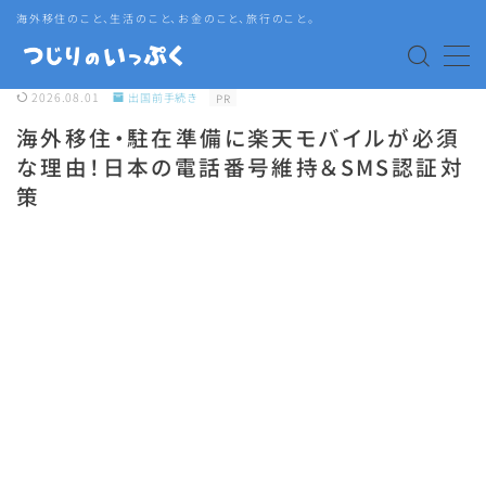
海外移住のこと、生活のこと、お金のこと、旅行のこと。
MENU
2026.08.01
出国前手続き
PR
海外移住・駐在準備に楽天モバイルが必須
海外赴任・帯同
な理由！日本の電話番号維持＆SMS認証対
策
タイ生活
タイグルメ
旅行
語学・資格