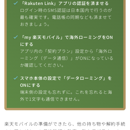
「Rakuten Link」アプリの認証を済ませる
ログイン時のSMS認証は日本国内で行うのが
最も確実です。電話帳の同期なども済ませて
おきましょう。
「my 楽天モバイル」で海外ローミングをON
にする
アプリ内の「契約プラン」設定から「海外ロ
ーミング（データ通信）」がONになっている
か確認してください。
スマホ本体の設定で「データローミング」を
ONにする
端末側の設定も忘れずに。これを忘れると海
外で1文字も通信できません。
楽天モバイルの準備ができたら、他の持ち物や解約手続