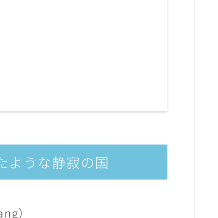
たような静寂の国
ang）