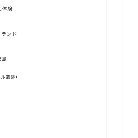
化体験
イランド
秘島
ール遺跡）