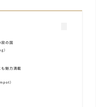
静寂の国
ng）
にも魅力満載
mpot）