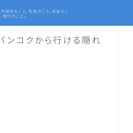
海外移住のこと、生活のこと、お金のこ
と、旅行のこと。
バンコクから行ける隠れ
海外赴任・帯同
タイ生活
タイグルメ
旅行
語学・資格