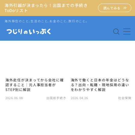
海外引越が決まったら！出国までの手続き
読んでみる
ToDoリスト
MENU
海外移住のこと、生活のこと、お金のこと、旅行のこと。
海外赴任・帯同
タイ生活
タイグルメ
海外赴任が決まってから会社に確
海外で働くと日本の年金はどうな
認すること｜元人事担当者が
る？出向・転籍・現地採用の違い
STEP別に解説
をわかりやすく解説
旅行
2026.06.08
出国前手続き
2026.04.26
社会保険
語学・資格