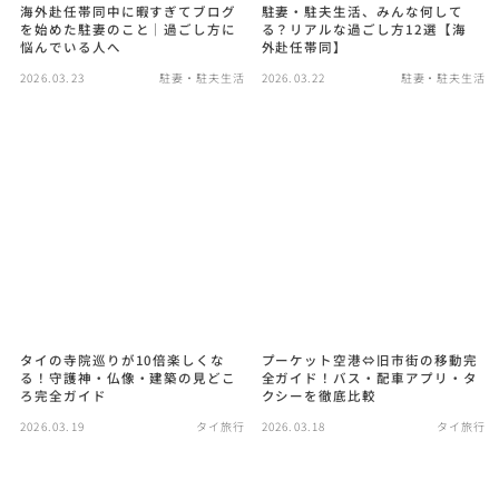
海外赴任帯同中に暇すぎてブログ
駐妻・駐夫生活、みんな何して
を始めた駐妻のこと｜過ごし方に
る？リアルな過ごし方12選【海
悩んでいる人へ
外赴任帯同】
2026.03.23
駐妻・駐夫生活
2026.03.22
駐妻・駐夫生活
タイの寺院巡りが10倍楽しくな
プーケット空港⇔旧市街の移動完
る！守護神・仏像・建築の見どこ
全ガイド！バス・配車アプリ・タ
ろ完全ガイド
クシーを徹底比較
2026.03.19
タイ旅行
2026.03.18
タイ旅行